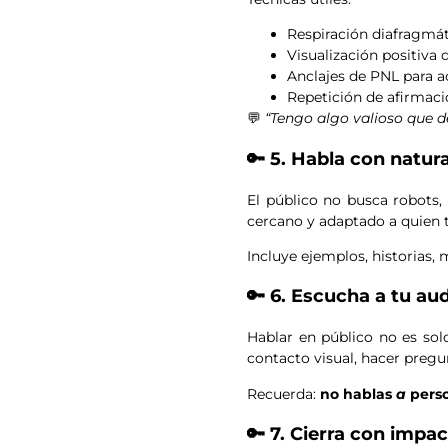
Respiración diafragmát
Visualización positiv
Anclajes de PNL para a
Repetición de afirmac
💬
“Tengo algo valioso que de
🔑 5. Habla con natur
El público no busca robots
cercano y adaptado a quien t
Incluye ejemplos, historias, 
🔑 6. Escucha a tu au
Hablar en público no es sol
contacto visual, hacer pregun
Recuerda:
no hablas
a
perso
🔑 7. Cierra con impa