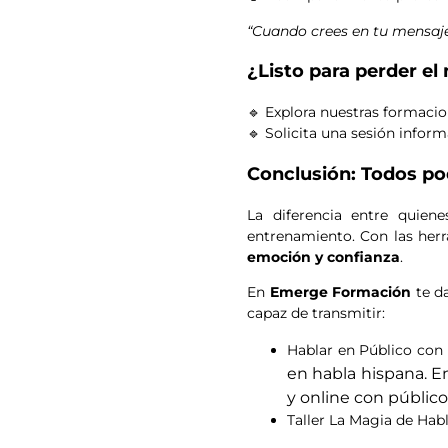
“Cuando crees en tu mensaje,
¿Listo para perder e
🔹
Explora nuestras formacio
🔹
Solicita una sesión infor
Conclusión: Todos p
La diferencia entre quien
entrenamiento. Con las her
emoción y confianza
.
En
Emerge Formación
te da
capaz de transmitir:
Hablar en Público con 
en habla hispana. E
y online con público 
Taller La Magia de Habl