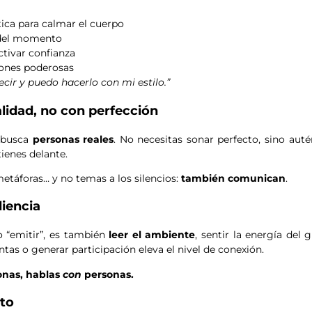
ica para calmar el cuerpo
a del momento
ctivar confianza
iones poderosas
cir y puedo hacerlo con mi estilo.”
alidad, no con perfección
, busca
personas reales
. No necesitas sonar perfecto, sino auté
ienes delante.
metáforas… y no temas a los silencios:
también comunican
.
diencia
o “emitir”, es también
leer el ambiente
, sentir la energía del 
tas o generar participación eleva el nivel de conexión.
nas, hablas
con
personas.
cto