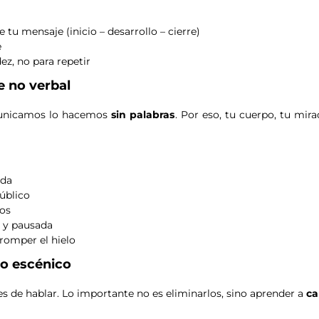
 tu mensaje (inicio – desarrollo – cierre)
e
ez, no para repetir
e no verbal
municamos lo hacemos
sin palabras
. Por eso, tu cuerpo, tu mir
ada
úblico
nos
e y pausada
 romper el hielo
do escénico
es de hablar. Lo importante no es eliminarlos, sino aprender a
ca