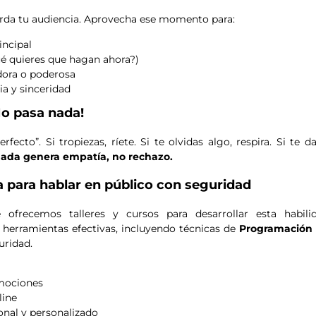
uerda tu audiencia. Aprovecha ese momento para:
incipal
ué quieres que hagan ahora?)
adora o poderosa
a y sinceridad
No pasa nada!
erfecto”. Si tropiezas, ríete. Si te olvidas algo, respira. Si te
nada genera empatía, no rechazo.
a para hablar en público con seguridad
ofrecemos talleres y cursos para desarrollar esta habili
erramientas efectivas, incluyendo técnicas de
Programación 
uridad.
emociones
line
nal y personalizado